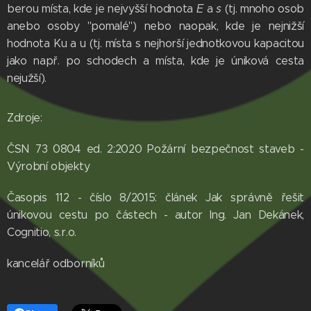
berou místa, kde je nejvyšší hodnota
E
a
s
(tj. mnoho osob
anebo osoby "pomalé") nebo naopak, kde je nejnižší
hodnota Ku a u (tj. místa s nejhorší jednotkovou kapacitou
jako např. po schodech a místa, kde je úniková cesta
nejužší).
Zdroje:
ČSN 73 0804 ed. 2:2020 Požární bezpečnost staveb -
Výrobní objekty
Časopis 112 - číslo 8/2015: článek Jak správně řešit
únikovou cestu po částech - autor Ing. Jan Dekánek,
Cognitio, s.r.o.
kancelář odborníků