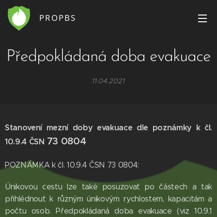
PROPBS
Předpokládaná doba evakuace
11.04.2021
Stanovení mezní doby evakuace dle poznámky k čl.
73 0804
10.9.4 ČSN
POZNÁMKA k čl. 10.9.4 ČSN 73 0804:
Únikovou cestu lze také posuzovat po částech a tak
přihlédnout k různým únikovým rychlostem, kapacitám a
počtu osob. Předpokládaná doba evakuace (viz 10.9.1