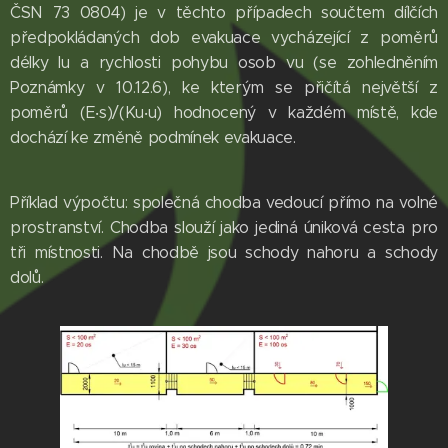
ČSN 73 0804) je v těchto případech součtem dílčích
předpokládaných dob evakuace vycházející z poměrů
délky lu a rychlosti pohybu osob vu (se zohledněním
Poznámky v 10.12.6), ke kterým se přičítá největší z
poměrů (E‧s)/(Ku‧u) hodnocený v každém místě, kde
dochází ke změně podmínek evakuace.
Příklad výpočtu: společná chodba vedoucí přímo na volné
prostranství. Chodba slouží jako jediná úniková cesta pro
tři místnosti. Na chodbě jsou schody nahoru a schody
dolů.